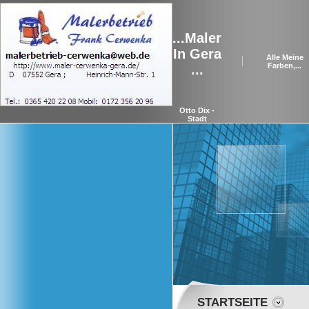
...Maler
In Gera
Alle Meine
Farben,...
...
Otto Dix -
Stadt
STARTSEITE